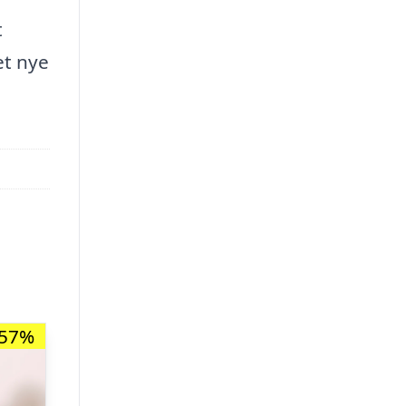
t
et nye
-57%