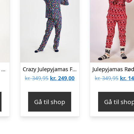
Årets julepyjamas: Sød Pyjamas Rød – herre / mænd.
Crazy Julepyjamas Flannel Navy – herre / mænd.
Den
Den
Den
kr.
349,95
kr.
249,00
kr.
349,95
kr.
14
oprindelige
aktuelle
oprin
pris
pris
pris
Gå til shop
Gå til sho
var:
er:
var:
kr. 349,95.
kr. 249,00.
kr. 34