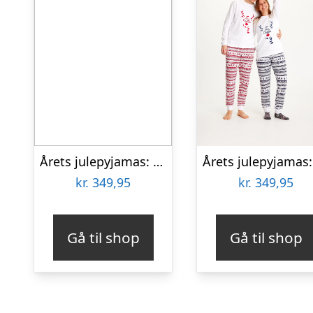
Årets julepyjamas: Rudolfs Cute Pyjamas Grå – herre / mænd.
kr.
349,95
kr.
349,95
Gå til shop
Gå til shop