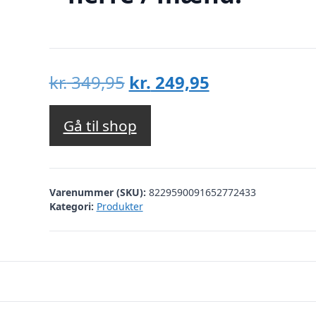
Den
Den
kr.
349,95
kr.
249,95
oprindelige
aktuelle
pris
pris
Gå til shop
var:
er:
kr. 349,95.
kr. 249,95.
Varenummer (SKU):
8229590091652772433
Kategori:
Produkter